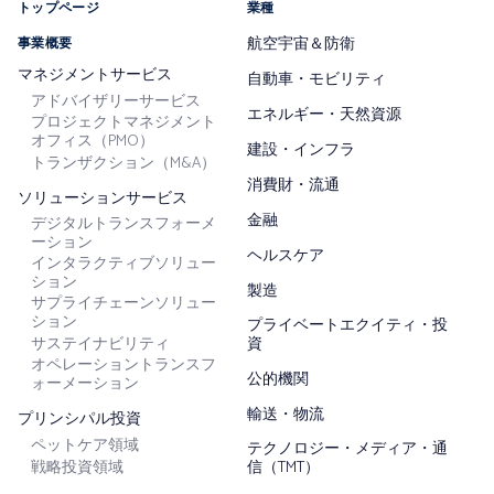
トップページ
業種
航空宇宙＆防衛
事業概要
マネジメントサービス
自動車・モビリティ
アドバイザリーサービス
エネルギー・天然資源
プロジェクトマネジメント
オフィス（PMO）
建設・インフラ
トランザクション（M&A）
消費財・流通
ソリューションサービス
金融
デジタルトランスフォーメ
ーション
ヘルスケア
インタラクティブソリュー
ション
製造
サプライチェーンソリュー
ション
プライベートエクイティ・投
サステイナビリティ
資
オペレーショントランスフ
公的機関
ォーメーション
輸送・物流
プリンシパル投資
ペットケア領域
テクノロジー・メディア・通
戦略投資領域
信（TMT）