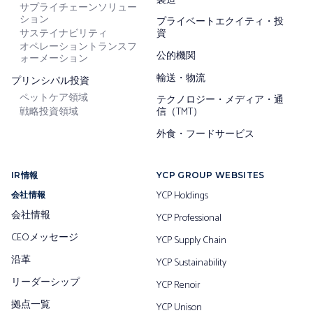
製造
サプライチェーンソリュー
ション
プライベートエクイティ・投
サステイナビリティ
資
オペレーショントランスフ
公的機関
ォーメーション
輸送・物流
プリンシパル投資
ペットケア領域
テクノロジー・メディア・通
戦略投資領域
信（TMT）
外食・フードサービス
IR情報
YCP GROUP WEBSITES
YCP Holdings
会社情報
会社情報
YCP Professional
CEOメッセージ
YCP Supply Chain
沿革
YCP Sustainability
リーダーシップ
YCP Renoir
拠点一覧
YCP Unison