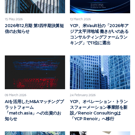
15 May 2026
13 March 2026
2026年12月期 第1四半期決算短
YCP、米Vault社の「2026年ア
信のお知らせ
ジア太平洋地域 働きがいのある
コンサルティングファームラン
キング」で11位に選出
09 March 2026
24 February 2026
AIを活用したM&Aマッチングプ
YCP、オペレーション・トラン
ラットフォーム
スフォーメーション事業部を新
「match.asia」への出資のお
設／Renoir Consultingは
知らせ
「YCP Renoir」へ移行