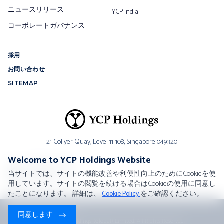
ニュースリリース
YCP India
コーポレートガバナンス
採用
お問い合わせ
SITEMAP
21 Collyer Quay, Level 11-108,
Singapore 049320
Welcome to YCP Holdings Website
お問い合わせ
当サイトでは、サイトの機能改善や利便性向上のためにCookieを使
各国拠点一覧
用しています。サイトの閲覧を続ける場合はCookieの使用に同意し
たことになります。 詳細は、
Cookie Policy
をご確認ください。
Privacy Policy
•
Cookie Policy
同意します
Copyright © 2026 by
YCP Holdings (Global) Limited
. All Rights Reserved.