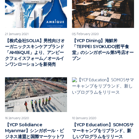
21 January 2021
05 February 2020
【株式会社SOLIA】男性向けオ
【YCP Dining】海鮮丼
ーガニックスキンケアブランド
「TEPPEI SYOKUDO|哲平食
「AMBiQUE」より、アンビー
堂」のシンガポール第5号店オー
クフェイスフォーム／オールイ
プン
ンワンローションを新発売
16 January 2020
10 January 2020
【YCP Solidiance
【YCP Education】SOMOSサ
Myanmar】シンガポール・ビ
マーキャンプをリブランド、新
ジネス連盟と国際マーケットワ
しいプログラムをリリース