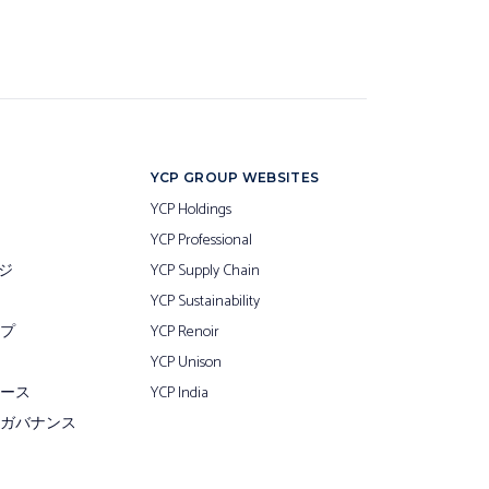
YCP GROUP WEBSITES
YCP Holdings
YCP Professional
ジ
YCP Supply Chain
YCP Sustainability
プ
YCP Renoir
YCP Unison
ース
YCP India
ガバナンス