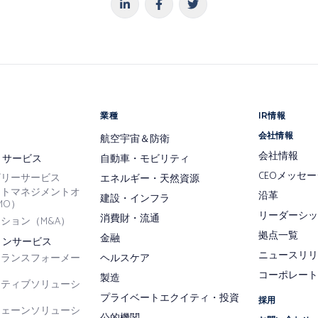
業種
IR情報
会社情報
航空宇宙＆防衛
会社情報
トサービス
自動車・モビリティ
CEOメッセー
ザリーサービス
エネルギー・天然資源
クトマネジメントオ
沿革
建設・インフラ
MO）
リーダーシッ
消費財・流通
ション（M&A）
拠点一覧
金融
ョンサービス
ニュースリリ
トランスフォーメー
ヘルスケア
コーポレート
製造
クティブソリューシ
プライベートエクイティ・投資
採用
チェーンソリューシ