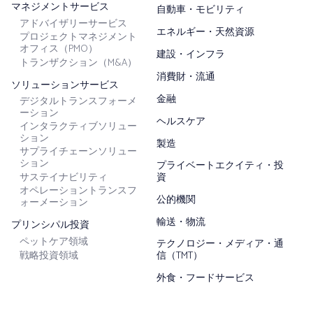
マネジメントサービス
自動車・モビリティ
アドバイザリーサービス
エネルギー・天然資源
プロジェクトマネジメント
オフィス（PMO）
建設・インフラ
トランザクション（M&A）
消費財・流通
ソリューションサービス
金融
デジタルトランスフォーメ
ーション
ヘルスケア
インタラクティブソリュー
ション
製造
サプライチェーンソリュー
ション
プライベートエクイティ・投
サステイナビリティ
資
オペレーショントランスフ
公的機関
ォーメーション
輸送・物流
プリンシパル投資
ペットケア領域
テクノロジー・メディア・通
戦略投資領域
信（TMT）
外食・フードサービス