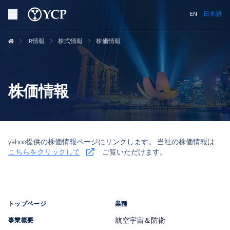
EN
日本語
IR情報
株式情報
株価情報
株価情報
yahoo提供の株価情報ページにリンクします。 当社の株価情報は
こちらをクリックして
ご覧いただけます。
トップページ
業種
航空宇宙＆防衛
事業概要