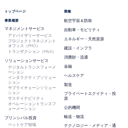
トップページ
業種
航空宇宙＆防衛
事業概要
マネジメントサービス
自動車・モビリティ
アドバイザリーサービス
エネルギー・天然資源
プロジェクトマネジメント
オフィス（PMO）
建設・インフラ
トランザクション（M&A）
消費財・流通
ソリューションサービス
金融
デジタルトランスフォーメ
ーション
ヘルスケア
インタラクティブソリュー
ション
製造
サプライチェーンソリュー
ション
プライベートエクイティ・投
サステイナビリティ
資
オペレーショントランスフ
公的機関
ォーメーション
輸送・物流
プリンシパル投資
ペットケア領域
テクノロジー・メディア・通