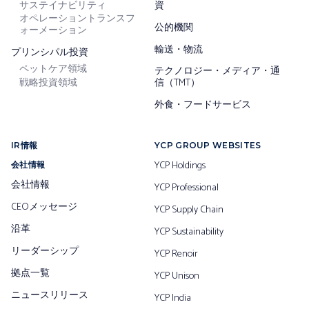
サステイナビリティ
資
オペレーショントランスフ
公的機関
ォーメーション
輸送・物流
プリンシパル投資
ペットケア領域
テクノロジー・メディア・通
戦略投資領域
信（TMT）
外食・フードサービス
IR情報
YCP GROUP WEBSITES
YCP Holdings
会社情報
会社情報
YCP Professional
CEOメッセージ
YCP Supply Chain
沿革
YCP Sustainability
リーダーシップ
YCP Renoir
拠点一覧
YCP Unison
ニュースリリース
YCP India