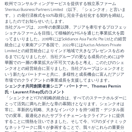
欧州でコンサルティングサービスを提供する独立系ファーム
Shenkuo Business Partners Limited （以下、「シェンクオ」と言いま
す。）の発行済株式を100%取得し完全子会社化する契約を締結し
ましたのでお知らせいたします。
当社グループは、2011年の創業以降、アジアを牽引するプロフェッ
ショナルファームを目指して積極的なM&Aを通じた事業拡大を図
ってまいりました。2018年にはSolidiance Asia Pacific Pte Ltdとの経営
統合により東南アジア各国で、2022年にはAuctus Advisors Private
Limitedとの経営統合によりインド地域で大きなプレゼンスを占め
るまでになりましたが、当社グループの更なる成長のためには中
華圏での一層の事業拡大が不可欠であると考え、このたびのシェ
ンクオとの経営統合に至りました。当社グループはシェンクオと
いう新たなパートナーと共に、多様性と成長機会に富んだアジア
市場でのクライアントの事業成長を支援してまいります。
シェンクオ共同創業者兼シニア・パートナー、Thomas Pernin
氏・Laurent Fihey氏のコメント
「シェンクオとYCPの戦略的統合は、すべてのステークホルダーに
とって活気に満ちた新たな章の幕開けとなります。シェンクオは
常に、革新的な戦略、大きなインパクトを持つ経営・デジタル面
での変革、最適化されたサプライチェーンをクライアントに提供
することに情熱を注いできました。そして今、YCPのダイナミック
なネットワークに我々が参画することで、我々がこれらの重要分