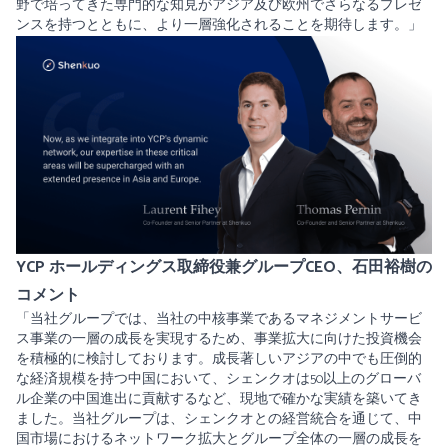
野で培ってきた専門的な知見がアジア及び欧州でさらなるプレゼ
ンスを持つとともに、より一層強化されることを期待します。」
YCP ホールディングス取締役兼グループCEO、石田裕樹の
コメント
「当社グループでは、当社の中核事業であるマネジメントサービ
ス事業の一層の成長を実現するため、事業拡大に向けた投資機会
を積極的に検討しております。成長著しいアジアの中でも圧倒的
な経済規模を持つ中国において、シェンクオは50以上のグローバ
ル企業の中国進出に貢献するなど、現地で確かな実績を築いてき
ました。当社グループは、シェンクオとの経営統合を通じて、中
国市場におけるネットワーク拡大とグループ全体の一層の成長を